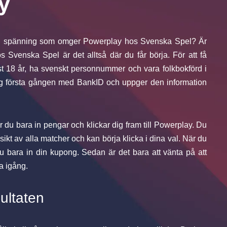
y
 all spänning som omger Powerplay hos Svenska Spel? Är
 Svenska Spel är det alltså där du får börja. För att få
t 18 år, ha svenskt personnummer och vara folkbokförd i
dig första gången med BankID och uppger den information
r du bara in pengar och klickar dig fram till Powerplay. Du
kt av alla matcher och kan börja klicka i dina val. När du
u bara in din kupong. Sedan är det bara att vänta på att
ra igång.
sultaten