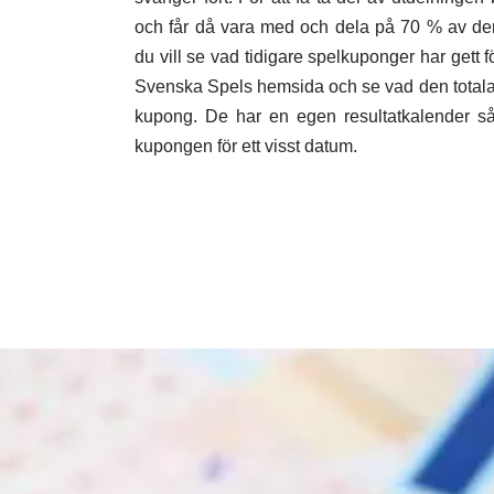
och får då vara med och dela på 70 % av de
du vill se vad tidigare spelkuponger har gett f
Svenska Spels hemsida och se vad den totala 
kupong. De har en egen resultatkalender så 
kupongen för ett visst datum.