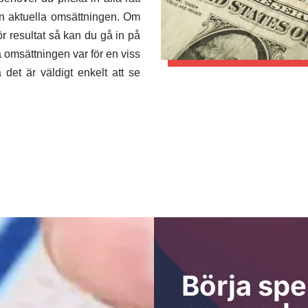
n aktuella omsättningen. Om
ör resultat så kan du gå in på
omsättningen var för en viss
det är väldigt enkelt att se
Börja spe