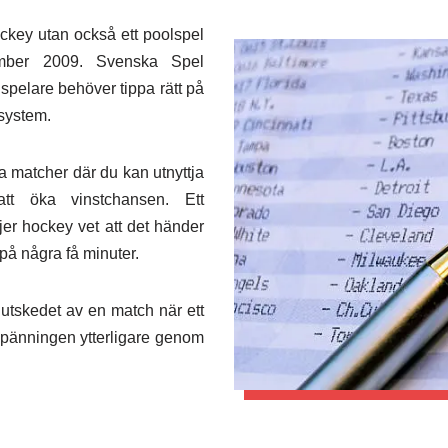
ckey utan också ett poolspel
mber 2009. Svenska Spel
spelare behöver tippa rätt på
system.
a matcher där du kan utnyttja
att öka vinstchansen. Ett
r hockey vet att det händer
på några få minuter.
lutskedet av en match när ett
 spänningen ytterligare genom