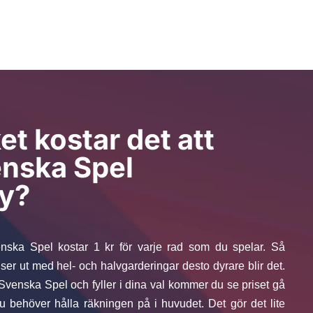
t kostar det att
enska Spel
y?
nska Spel kostar 1 kr för varje rad som du spelar. Så
ser ut med hel- och halvgarderingar desto dyrare blir det.
Svenska Spel och fyller i dina val kommer du se priset gå
du behöver hålla räkningen på i huvudet. Det gör det lite