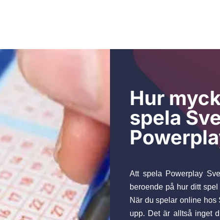
Hur mycke
spela Sv
Powerpla
Att spela Powerplay Sve
beroende på hur ditt spel 
När du spelar online hos 
upp. Det är alltså inget 