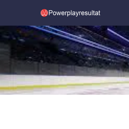
Hoppa
till
innehåll