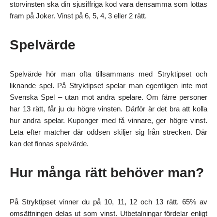
storvinsten ska din sjusiffriga kod vara densamma som lottas
fram på Joker. Vinst på 6, 5, 4, 3 eller 2 rätt.
Spelvärde
Spelvärde hör man ofta tillsammans med Stryktipset och
liknande spel. På Stryktipset spelar man egentligen inte mot
Svenska Spel – utan mot andra spelare. Om färre personer
har 13 rätt, får ju du högre vinsten. Därför är det bra att kolla
hur andra spelar. Kuponger med få vinnare, ger högre vinst.
Leta efter matcher där oddsen skiljer sig från strecken. Där
kan det finnas spelvärde.
Hur många rätt behöver man?
På Stryktipset vinner du på 10, 11, 12 och 13 rätt. 65% av
omsättningen delas ut som vinst. Utbetalningar fördelar enligt