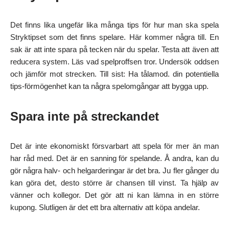
Det finns lika ungefär lika många tips för hur man ska spela
Stryktipset som det finns spelare. Här kommer några till. En
sak är att inte spara på tecken när du spelar. Testa att även att
reducera system. Läs vad spelproffsen tror. Undersök oddsen
och jämför mot strecken. Till sist: Ha tålamod. din potentiella
tips-förmögenhet kan ta några spelomgångar att bygga upp.
Spara inte på streckandet
Det är inte ekonomiskt försvarbart att spela för mer än man
har råd med. Det är en sanning för spelande. Å andra, kan du
gör några halv- och helgarderingar är det bra. Ju fler gånger du
kan göra det, desto större är chansen till vinst. Ta hjälp av
vänner och kollegor. Det gör att ni kan lämna in en större
kupong. Slutligen är det ett bra alternativ att köpa andelar.