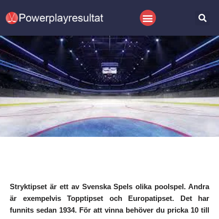
Hoppa
till
innehåll
Stryktipset är ett av Svenska Spels olika poolspel. Andra
är exempelvis Topptipset och Europatipset. Det har
funnits sedan 1934. För att vinna behöver du pricka 10 till