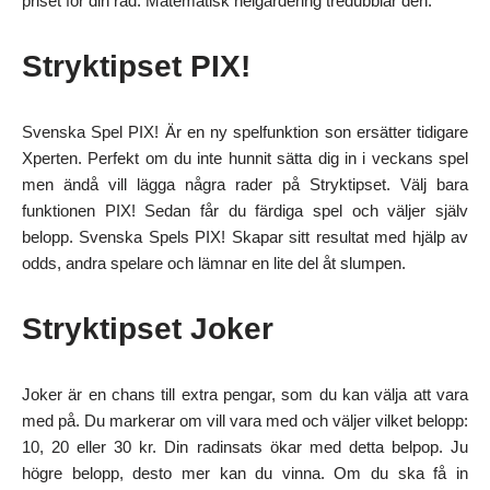
priset för din rad. Matematisk helgardering tredubblar den.
Stryktipset PIX!
Svenska Spel PIX! Är en ny spelfunktion son ersätter tidigare
Xperten. Perfekt om du inte hunnit sätta dig in i veckans spel
men ändå vill lägga några rader på Stryktipset. Välj bara
funktionen PIX! Sedan får du färdiga spel och väljer själv
belopp. Svenska Spels PIX! Skapar sitt resultat med hjälp av
odds, andra spelare och lämnar en lite del åt slumpen.
Stryktipset Joker
Joker är en chans till extra pengar, som du kan välja att vara
med på. Du markerar om vill vara med och väljer vilket belopp:
10, 20 eller 30 kr. Din radinsats ökar med detta belpop. Ju
högre belopp, desto mer kan du vinna. Om du ska få in