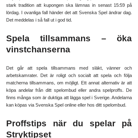
stark tradition att kupongen ska lämnas in senast 15:59 på
lördag. I ovanliga fall händer det att Svenska Spel ändrar dag.
Det meddelas i så fall ut i god tid.
Spela tillsammans – öka
vinstchanserna
Det går att spela tillsammans med släkt, vänner och
arbetskamrater. Det är roligt och socialt att spela och följa
matcherna tillsammans, om möjligt. Ett annat alternativ är att
köpa andelar från ditt spelombud eller andra spelproffs. De
finns många som är duktiga att lägga spel i Sverige. Andelarna
kan köpas via Svenska Spel online eller hos ditt spelombud.
Proffstips när du spelar på
Stryktipset