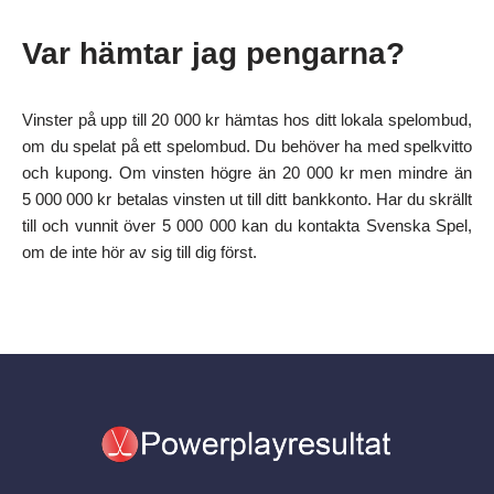
Var hämtar jag pengarna?
Vinster på upp till 20 000 kr hämtas hos ditt lokala spelombud,
om du spelat på ett spelombud. Du behöver ha med spelkvitto
och kupong. Om vinsten högre än 20 000 kr men mindre än
5 000 000 kr betalas vinsten ut till ditt bankkonto. Har du skrällt
till och vunnit över 5 000 000 kan du kontakta Svenska Spel,
om de inte hör av sig till dig först.