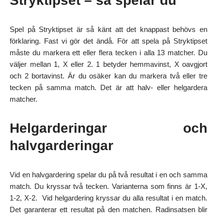
Stryktipset – så spelar du
Spel på Stryktipset är så känt att det knappast behövs en
förklaring. Fast vi gör det ändå. För att spela på Stryktipset
måste du markera ett eller flera tecken i alla 13 matcher. Du
väljer mellan 1, X eller 2. 1 betyder hemmavinst, X oavgjort
och 2 bortavinst. Är du osäker kan du markera två eller tre
tecken på samma match. Det är att halv- eller helgardera
matcher.
Helgarderingar och
halvgarderingar
Vid en halvgardering spelar du på två resultat i en och samma
match. Du kryssar två tecken. Varianterna som finns är 1-X,
1-2, X-2. Vid helgardering kryssar du alla resultat i en match.
Det garanterar ett resultat på den matchen. Radinsatsen blir